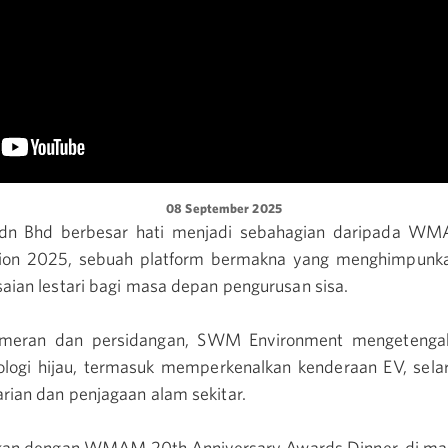
08 September 2025
n Bhd berbesar hati menjadi sebahagian daripada WM
tion 2025, sebuah platform bermakna yang menghimpunka
saian lestari bagi masa depan pengurusan sisa.
ameran dan persidangan, SWM Environment mengetengahka
knologi hijau, termasuk memperkenalkan kenderaan EV, se
rian dan penjagaan alam sekitar.
ahkan dengan WMAM 20th Anniversary Awards Dinner, di 