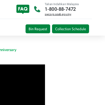
Talian Indahkan Malaysia
1-800-88-7472
swcorp.spab.gov.my
Bin Request
Collection Schedule
nniversary