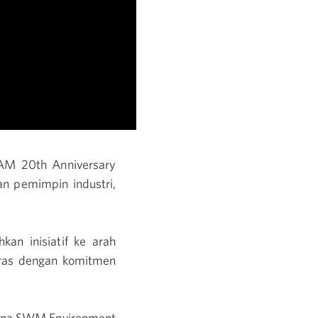
AM 20th Anniversary
n pemimpin industri,
n inisiatif ke arah
laras dengan komitmen
mana SWM Environment