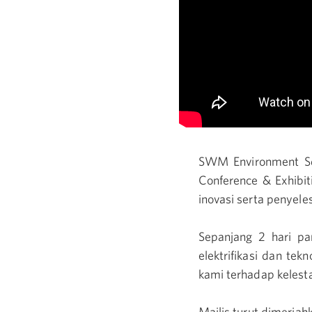
SWM Environment Sd
Conference & Exhibi
inovasi serta penyele
Sepanjang 2 hari p
elektrifikasi dan te
kami terhadap kelesta
Majlis turut dimeri