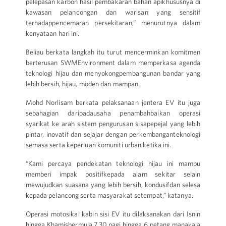
pelepasan karbon hasil pembakaran bahan apikhususnya di
kawasan pelancongan dan warisan yang sensitif
terhadappencemaran persekitaran,” menurutnya dalam
kenyataan hari ini.
Beliau berkata langkah itu turut mencerminkan komitmen
berterusan SWMEnvironment dalam memperkasa agenda
teknologi hijau dan menyokongpembangunan bandar yang
lebih bersih, hijau, moden dan mampan.
Mohd Norlisam berkata pelaksanaan jentera EV itu juga
sebahagian daripadausaha penambahbaikan operasi
syarikat ke arah sistem pengurusan sisapepejal yang lebih
pintar, inovatif dan sejajar dengan perkembanganteknologi
semasa serta keperluan komuniti urban ketika ini.
“Kami percaya pendekatan teknologi hijau ini mampu
memberi impak positifkepada alam sekitar selain
mewujudkan suasana yang lebih bersih, kondusifdan selesa
kepada pelancong serta masyarakat setempat,” katanya.
Operasi motosikal kabin sisi EV itu dilaksanakan dari Isnin
hingga Khamisbermula 7.30 pagi hingga 6 petang manakala